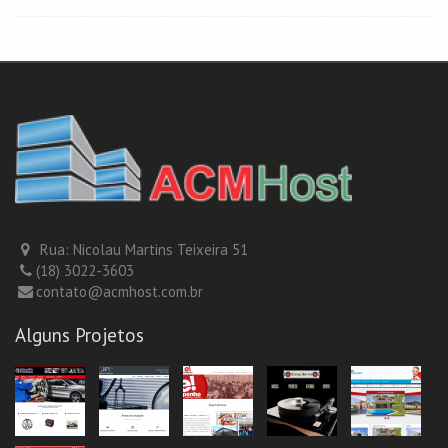
Rua: Nicolau Martins Teixeira 51
(18) 3022-3603
contato@acmhost.com.br
Alguns Projetos