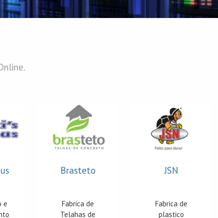
Online.
eus
Brasteto
JSN
o e
Fabrica de
Fabrica de
nto
Telahas de
plastico