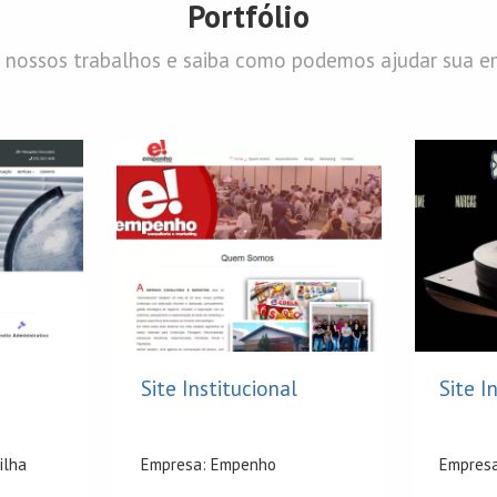
Portfólio
 nossos trabalhos e saiba como podemos ajudar sua e
Site Institucional
Site I
ilha
Empresa: Empenho
Empresa