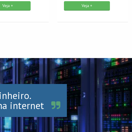
Veja +
Veja +
inheiro.
na internet