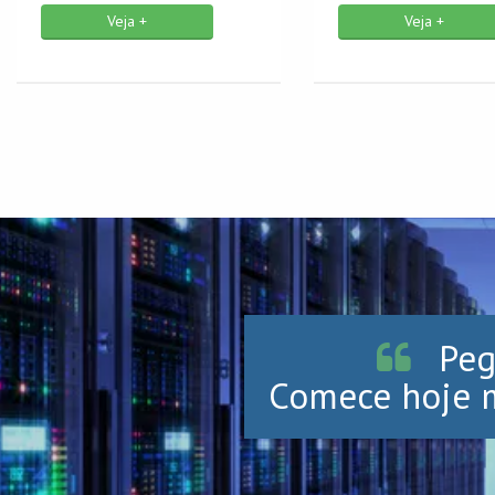
Veja +
Veja +
Peg
Comece hoje m