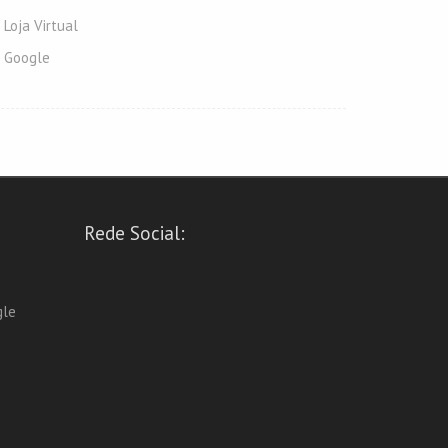
Loja Virtual
Google
Rede Social:
gle