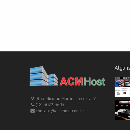
Alguns
Rua: Nicolau Martins Teixeira 51
(18) 3022-3603
contato@acmhost.com.br