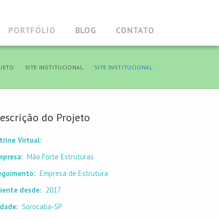
PORTFÓLIO
BLOG
CONTATO
JETO
SITE INSTITUCIONAL
SITE INSTITUCIONAL
escrição do Projeto
trine Virtual:
mpresa:
Mão Forte Estruturas
eguimento:
Empresa de Estrutura
liente desde:
2017
idade:
Sorocaba-SP