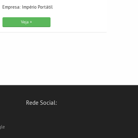
Empresa: Império Portátil
Empresa
Veja +
Rede Social:
gle