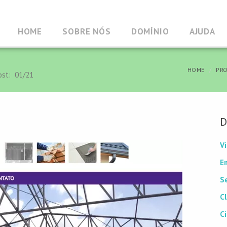
HOME
SOBRE NÓS
DOMÍNIO
AJUDA
HOME
PRO
Post: 01/21
D
Vi
E
S
C
C