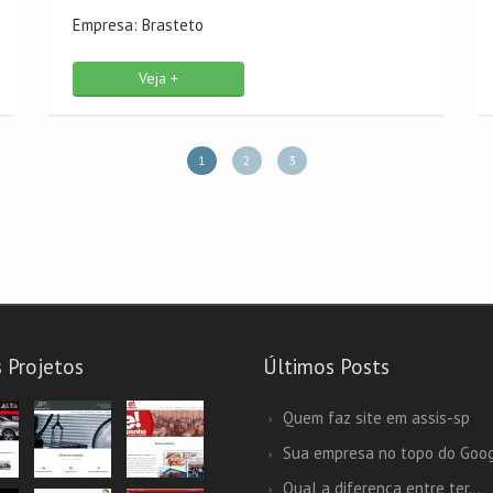
Empresa: Brasteto
Veja +
1
2
3
 Projetos
Últimos Posts
Quem faz site em assis-sp
Sua empresa no topo do Goo
Qual a diferença entre ter...