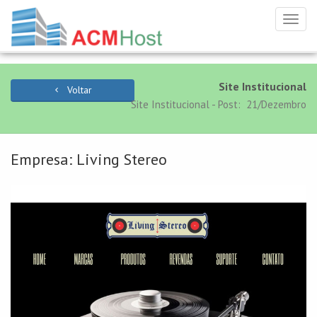
Toggl
navig
Site Institucional
Voltar
Site Institucional - Post: 21/Dezembro
Empresa: Living Stereo