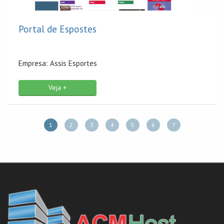
Portal de Espostes
Empresa: Assis Esportes
Veja +
1
2
3
4
5
6
7