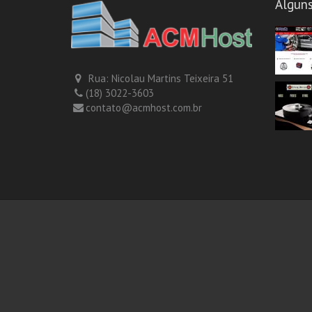
Alguns
Rua: Nicolau Martins Teixeira 51
(18) 3022-3603
contato@acmhost.com.br